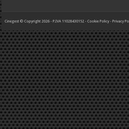
Cinegest © Copyright 2026 - P.IVA 11028430152 -
Cookie Policy
-
Privacy Po