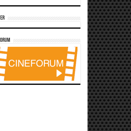
ter
forum