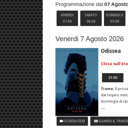
Programmazione dal
07 Agost
VENERDI
SABATO
DOMENICA
07.08
08.08
09.08
Venerdi 7 Agosto 2026
Odissea
Clicca sull'or
21:00
Trama:
Il pross
dal respiro miti
tecnologia di ri
.....
SCHEDA FILM
GUARDA IL TRAILE