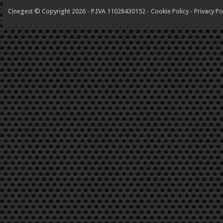
Cinegest © Copyright 2026 - P.IVA 11028430152 -
Cookie Policy
-
Privacy Po